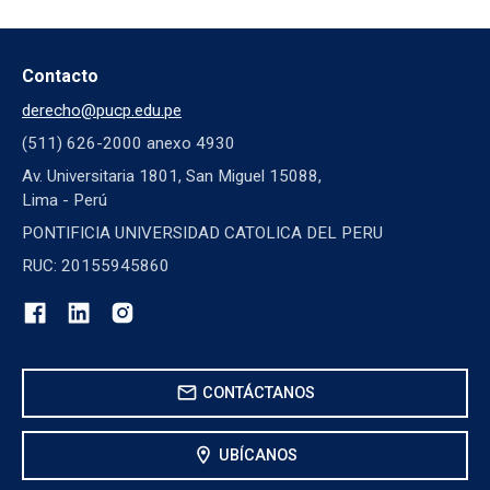
Contacto
derecho@pucp.edu.pe
(511) 626-2000 anexo 4930
Av. Universitaria 1801, San Miguel 15088,
Lima - Perú
PONTIFICIA UNIVERSIDAD CATOLICA DEL PERU
RUC: 20155945860
mail
CONTÁCTANOS
location_on
UBÍCANOS