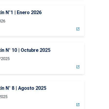
ín N°1 | Enero 2026
026
open_in_new
ín N° 10 | Octubre 2025
/2025
open_in_new
ín N° 8 | Agosto 2025
2025
open_in_new