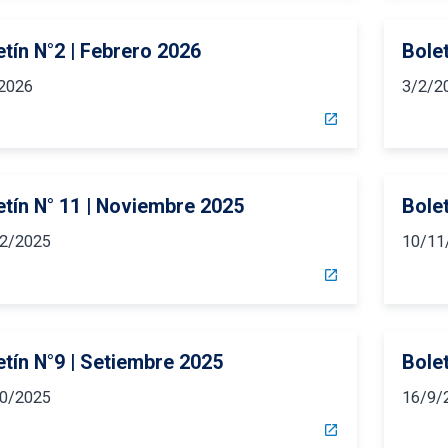
etín N°2 | Febrero 2026
Bolet
2026
3/2/2
open_in_new
etín N° 11 | Noviembre 2025
Bolet
2/2025
10/11
open_in_new
etín N°9 | Setiembre 2025
Bolet
0/2025
16/9/
open_in_new