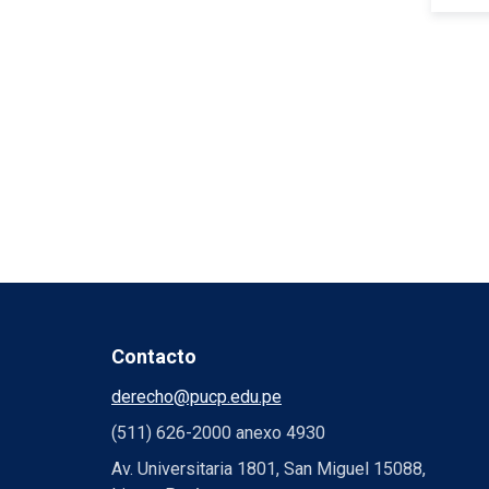
Contacto
derecho@pucp.edu.pe
(511) 626-2000 anexo 4930
Av. Universitaria 1801, San Miguel 15088,