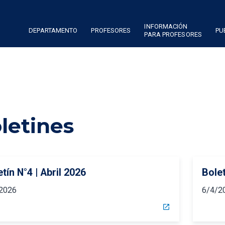
INFORMACIÓN
DEPARTAMENTO
PROFESORES
PU
PARA PROFESORES
letines
tín N°4 | Abril 2026
Bole
2026
6/4/2
open_in_new