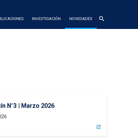
search
BLICACIONES
INVESTIGACIÓN
NOVEDADES
tín N°3 | Marzo 2026
026
open_in_new