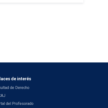
laces de interés
cultad de Derecho
CAJ
tal del Profesorado