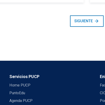
arrow_forward
SIGUIENTE
Servicios PUCP
En
Home PUCP
Fa
PuntoEdu
CI
Agenda PUCP
Por