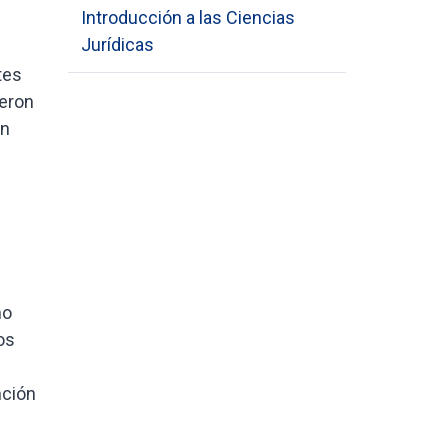
Introducción a las Ciencias
Jurídicas
tes
ueron
on
mo
os
nción