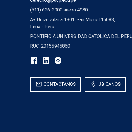
derecho@pucp.edu.pe
(511) 626-2000 anexo 4930
Av. Universitaria 1801, San Miguel 15088,
Lima - Perú
PONTIFICIA UNIVERSIDAD CATOLICA DEL PER
RUC: 20155945860
mail
location_on
CONTÁCTANOS
UBÍCANOS