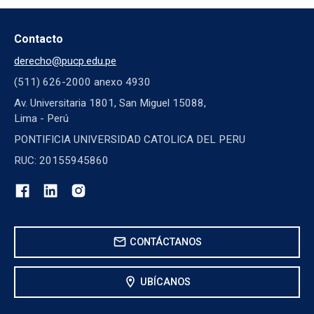
Contacto
derecho@pucp.edu.pe
(511) 626-2000 anexo 4930
Av. Universitaria 1801, San Miguel 15088,
Lima - Perú
PONTIFICIA UNIVERSIDAD CATOLICA DEL PERU
RUC: 20155945860
mail
CONTÁCTANOS
location_on
UBÍCANOS