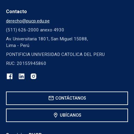
Contacto
derecho@pucp.edu.pe
(511) 626-2000 anexo 4930
Av. Universitaria 1801, San Miguel 15088,
Lima - Perú
PONTIFICIA UNIVERSIDAD CATOLICA DEL PERU
RUC: 20155945860
mail
CONTÁCTANOS
location_on
UBÍCANOS