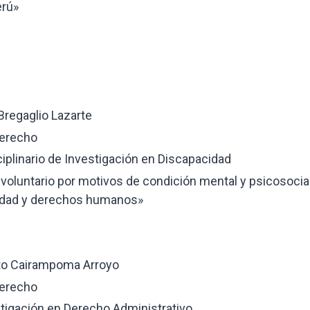
erú»
 Bregaglio Lazarte
Derecho
ciplinario de Investigación en Discapacidad
involuntario por motivos de condición mental y psicosocia
cidad y derechos humanos»
erto Cairampoma Arroyo
Derecho
stigación en Derecho Administrativo