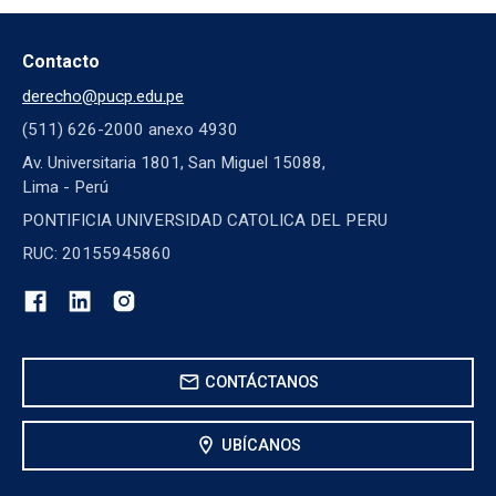
Contacto
derecho@pucp.edu.pe
(511) 626-2000 anexo 4930
Av. Universitaria 1801, San Miguel 15088,
Lima - Perú
PONTIFICIA UNIVERSIDAD CATOLICA DEL PERU
RUC: 20155945860
mail
CONTÁCTANOS
location_on
UBÍCANOS