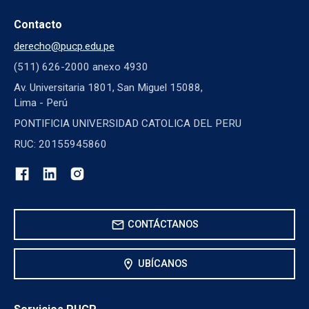
Contacto
derecho@pucp.edu.pe
(511) 626-2000 anexo 4930
Av. Universitaria 1801, San Miguel 15088,
Lima - Perú
PONTIFICIA UNIVERSIDAD CATOLICA DEL PERU
RUC: 20155945860
mail
CONTÁCTANOS
location_on
UBÍCANOS